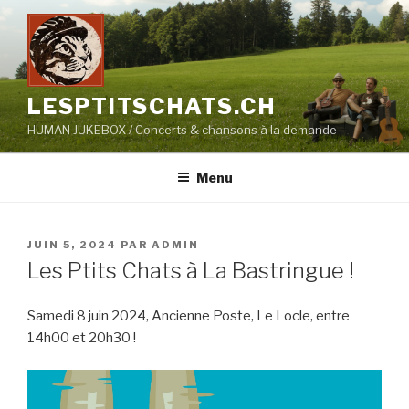
Aller
au
contenu
principal
LESPTITSCHATS.CH
HUMAN JUKEBOX / Concerts & chansons à la demande
Menu
PUBLIÉ
JUIN 5, 2024
PAR
ADMIN
LE
Les Ptits Chats à La Bastringue !
Samedi 8 juin 2024, Ancienne Poste, Le Locle, entre
14h00 et 20h30 !