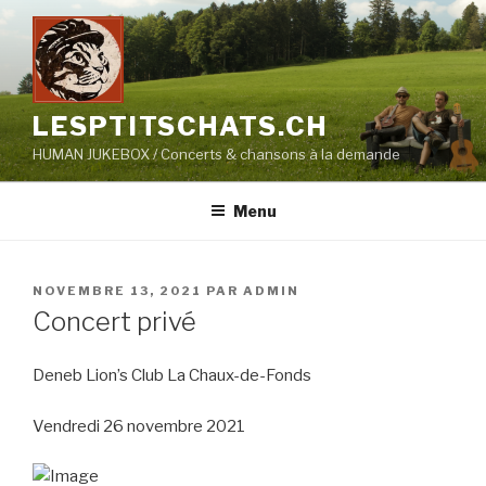
Aller
au
contenu
principal
LESPTITSCHATS.CH
HUMAN JUKEBOX / Concerts & chansons à la demande
Menu
PUBLIÉ
NOVEMBRE 13, 2021
PAR
ADMIN
LE
Concert privé
Deneb Lion’s Club La Chaux-de-Fonds
Vendredi 26 novembre 2021